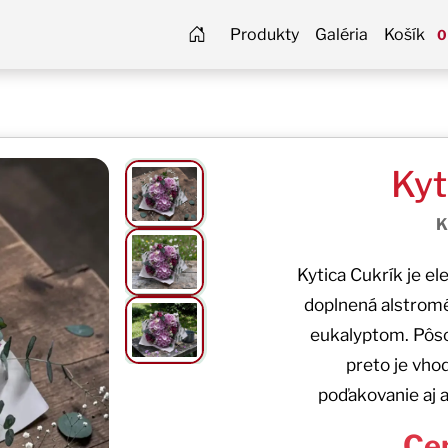
Produkty
Galéria
Košík
0
Kyt
K
Kytica Cukrík je el
doplnená alstrom
eukalyptom. Pôso
preto je vho
poďakovanie aj a
Ce