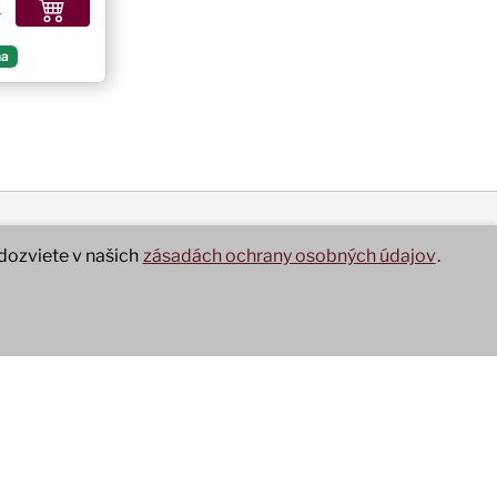
€
– Kytica Nebeská ľalia
akcentov.
stotu, nežnosť
na
vhodná na
ýročie alebo
kovanie.
dozviete v našich
zásadách ochrany osobných údajov
.
Obchodné podmienky Žilina
adok
Doručenie a platba