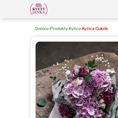
Domov
›
Produkty
›
Kytice
›
Kytica Cukrík