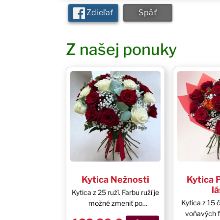
Zdieľať
Späť
Z našej ponuky
Kytica Nežnosti
Kytica 
l
Kytica z 25 ruží. Farbu ruží je
Kytica z 15 
možné zmeniť po
voňavých fr
telefonickej dohode.