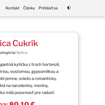
🌓
Kontakt
Články
Prihlásiť sa
ica Cukrík
ategória:
Kytice
egantná kytička z troch hortenzií,
ériou, eustomou, gypsomilkou a
bí jemne, sviežo a romanticky,
dná na narodeniny, meniny,
ko milá pozornosť pre radosť.
na:
80,10 €