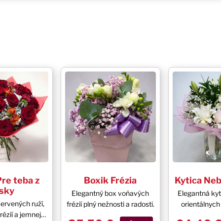
Pre teba z
Boxik Frézia
Kytica Neb
ásky
Elegantný box voňavých
Elegantná kyt
červených ruží,
frézií plný nežnosti a radosti.
orientálnych 
ézií a jemnej
gypsomilky a 