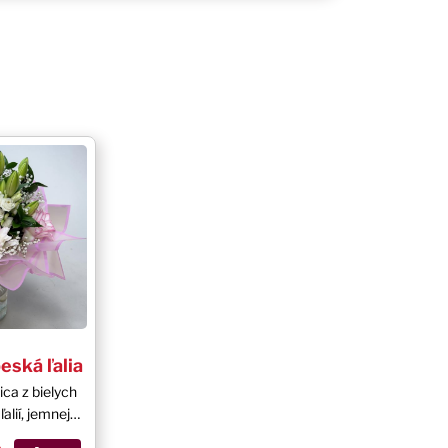
eská ľalia
ica z bielych
ľalií, jemnej
romantických