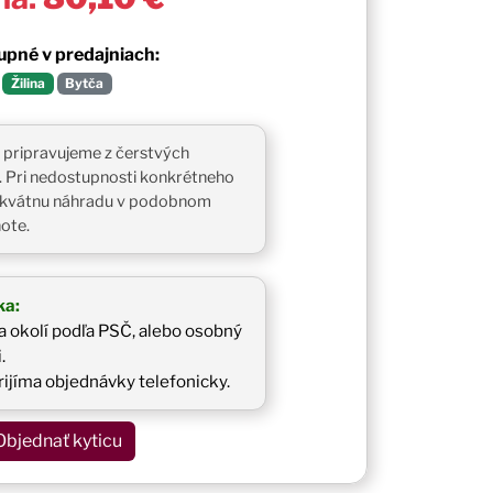
pné v predajniach:
Žilina
Bytča
 pripravujeme z čerstvých
 Pri nedostupnosti konkrétneho
ekvátnu náhradu v podobnom
note.
ka:
a okolí podľa PSČ, alebo osobný
.
rijíma objednávky telefonicky.
Objednať kyticu