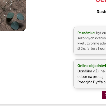
Dostu
Poznámka:
Kyticu
sezónnych kvetov.
kvetu zvolíme ad
štýle, farbe a hod
Online objednáv
Donáška v Žiline 
odber na predajni
Predajňa Bytča p