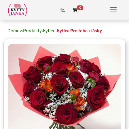
0
Prihlásiť sa
Košík
Domov
›
Produkty
›
Kytice
›
Kytica Pre teba z lásky