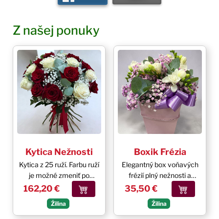
Z našej ponuky
Kytica Nežnosti
Boxik Frézia
Kytica z 25 ruží. Farbu ruží
Elegantný box voňavých
je možné zmeniť po
frézií plný nežnosti a
telefonickej dohode.
radosti.
– Kytica Nežnosti
– Boxik Fr
162,20 €
35,50 €
Objednávku prosíme
Žilina
Žilina
uskutočniť aspoň 1 deň
vopred.