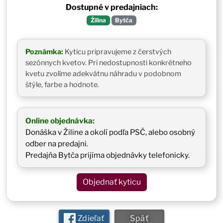
Dostupné v predajniach:
Žilina
Bytča
Poznámka:
Kyticu pripravujeme z čerstvých
sezónnych kvetov. Pri nedostupnosti konkrétneho
kvetu zvolíme adekvátnu náhradu v podobnom
štýle, farbe a hodnote.
Online objednávka:
Donáška v Žiline a okolí podľa PSČ, alebo osobný
odber na predajni.
Predajňa Bytča prijíma objednávky telefonicky.
Objednať kyticu
Zdieľať
Späť