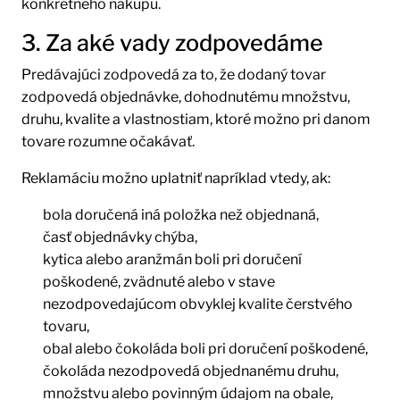
konkrétneho nákupu.
3. Za aké vady zodpovedáme
Predávajúci zodpovedá za to, že dodaný tovar
zodpovedá objednávke, dohodnutému množstvu,
druhu, kvalite a vlastnostiam, ktoré možno pri danom
tovare rozumne očakávať.
Reklamáciu možno uplatniť napríklad vtedy, ak:
bola doručená iná položka než objednaná,
časť objednávky chýba,
kytica alebo aranžmán boli pri doručení
poškodené, zvädnuté alebo v stave
nezodpovedajúcom obvyklej kvalite čerstvého
tovaru,
obal alebo čokoláda boli pri doručení poškodené,
čokoláda nezodpovedá objednanému druhu,
množstvu alebo povinným údajom na obale,