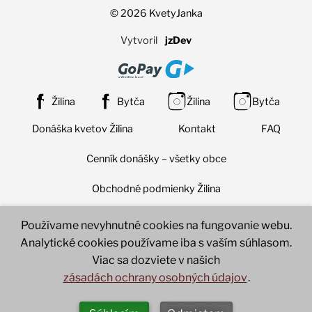
© 2026 KvetyJanka
Vytvoril
jzDev
Žilina
Bytča
Žilina
Bytča
Donáška kvetov Žilina
Kontakt
FAQ
Cenník donášky – všetky obce
Obchodné podmienky Žilina
Obchodné podmienky Bytča
Nastavenia súborov cookie
Používame nevyhnutné cookies na fungovanie webu.
Analytické cookies používame iba s vaším súhlasom.
Ochrana osobných údajov (GDPR)
Viac sa dozviete v našich
zásadách ochrany osobných údajov
.
Reklamačný poriadok
Doručenie a platba
Odstúpenie od zmluvy
Zmeniť nastavenia cookies