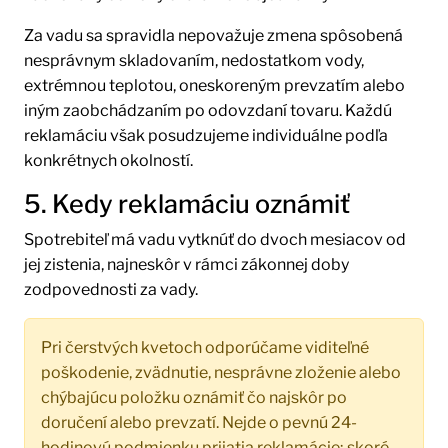
Za vadu sa spravidla nepovažuje zmena spôsobená
nesprávnym skladovaním, nedostatkom vody,
extrémnou teplotou, oneskoreným prevzatím alebo
iným zaobchádzaním po odovzdaní tovaru. Každú
reklamáciu však posudzujeme individuálne podľa
konkrétnych okolností.
5. Kedy reklamáciu oznámiť
Spotrebiteľ má vadu vytknúť do dvoch mesiacov od
jej zistenia, najneskôr v rámci zákonnej doby
zodpovednosti za vady.
Pri čerstvých kvetoch odporúčame viditeľné
poškodenie, zvädnutie, nesprávne zloženie alebo
chýbajúcu položku oznámiť čo najskôr po
doručení alebo prevzatí. Nejde o pevnú 24-
hodinovú podmienku prijatia reklamácie; skoré