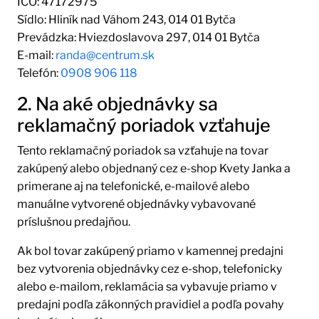
IČO: 47172975
Sídlo: Hliník nad Váhom 243, 014 01 Bytča
Prevádzka: Hviezdoslavova 297, 014 01 Bytča
E-mail:
randa@centrum.sk
Telefón:
0908 906 118
2. Na aké objednávky sa
reklamačný poriadok vzťahuje
Tento reklamačný poriadok sa vzťahuje na tovar
zakúpený alebo objednaný cez e-shop Kvety Janka a
primerane aj na telefonické, e-mailové alebo
manuálne vytvorené objednávky vybavované
príslušnou predajňou.
Ak bol tovar zakúpený priamo v kamennej predajni
bez vytvorenia objednávky cez e-shop, telefonicky
alebo e-mailom, reklamácia sa vybavuje priamo v
predajni podľa zákonných pravidiel a podľa povahy