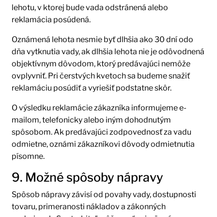
lehotu, v ktorej bude vada odstránená alebo
reklamácia posúdená.
Oznámená lehota nesmie byť dlhšia ako 30 dní odo
dňa vytknutia vady, ak dlhšia lehota nie je odôvodnená
objektívnym dôvodom, ktorý predávajúci nemôže
ovplyvniť. Pri čerstvých kvetoch sa budeme snažiť
reklamáciu posúdiť a vyriešiť podstatne skôr.
O výsledku reklamácie zákazníka informujeme e-
mailom, telefonicky alebo iným dohodnutým
spôsobom. Ak predávajúci zodpovednosť za vadu
odmietne, oznámi zákazníkovi dôvody odmietnutia
písomne.
9. Možné spôsoby nápravy
Spôsob nápravy závisí od povahy vady, dostupnosti
tovaru, primeranosti nákladov a zákonných