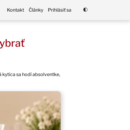
🌓
Kontakt
Články
Prihlásiť sa
vybrať
á kytica sa hodí absolventke,