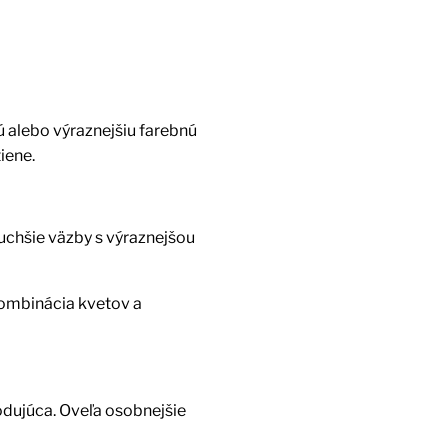
 alebo výraznejšiu farebnú
iene.
uchšie väzby s výraznejšou
ombinácia kvetov a
hodujúca. Oveľa osobnejšie