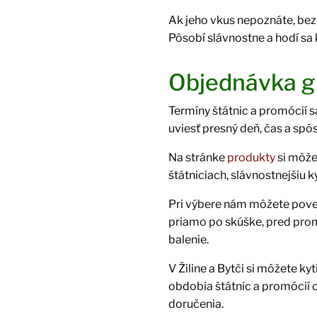
Ak jeho vkus nepoznáte, bez
Pôsobí slávnostne a hodí sa k
Objednávka gr
Termíny štátnic a promócií s
uviesť presný deň, čas a spô
Na stránke
produkty
si môže
štátniciach, slávnostnejšiu 
Pri výbere nám môžete poved
priamo po skúške, pred prom
balenie.
V Žiline a Bytči si môžete k
obdobia štátnic a promócií
doručenia.