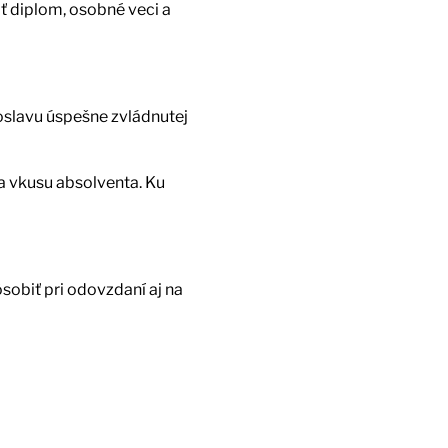
ať diplom, osobné veci a
 oslavu úspešne zvládnutej
a vkusu absolventa. Ku
sobiť pri odovzdaní aj na