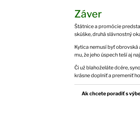
Záver
Štátnice a promócie predstav
skúške, druhá slávnostný ok
Kytica nemusí byť obrovská a
mu, že jeho úspech teší aj naj
Či už blahoželáte dcére, syn
krásne doplniť a premeniť ho
Ak chcete poradiť s výbe