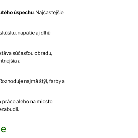
hnutého úspechu
. Najčastejšie
kúšku, napätie aj dlhú
 stáva súčasťou obradu,
ntnejšia a
Rozhoduje najmä štýl, farby a
o práce alebo na miesto
ezabudli.
ie