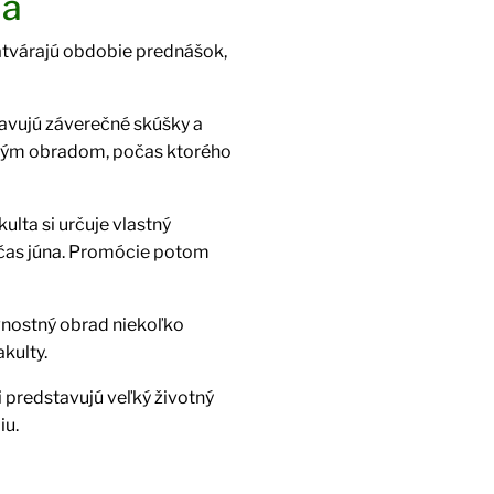
ia
atvárajú obdobie prednášok,
avujú záverečné skúšky a
ým obradom, počas ktorého
ulta si určuje vlastný
očas júna. Promócie potom
ávnostný obrad niekoľko
kulty.
 predstavujú veľký životný
iu.