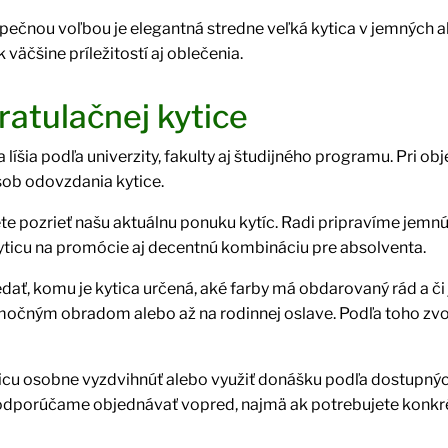
pečnou voľbou je elegantná stredne veľká kytica v jemných a
 väčšine príležitostí aj oblečenia.
atulačnej kytice
a líšia podľa univerzity, fakulty aj študijného programu. Pri
sob odovzdania kytice.
te pozrieť našu aktuálnu ponuku kytíc. Radi pripravíme jemn
kyticu na promócie aj decentnú kombináciu pre absolventa.
ať, komu je kytica určená, aké farby má obdarovaný rád a č
očným obradom alebo až na rodinnej oslave. Podľa toho zvol
yticu osobne vyzdvihnúť alebo využiť donášku podľa dostupný
 odporúčame objednávať vopred, najmä ak potrebujete konkré