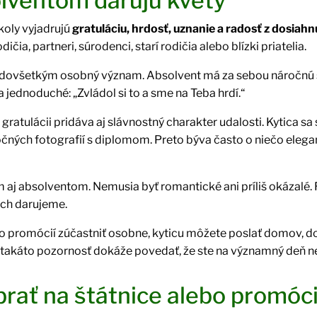
lventom darujú kvety
koly vyjadrujú
gratuláciu, hrdosť, uznanie a radosť z dosia
čia, partneri, súrodenci, starí rodičia alebo blízki priatelia.
edovšetkým osobný význam. Absolvent má za sebou náročnú s
 jednoduché: „Zvládol si to a sme na Teba hrdí.“
ratulácii pridáva aj slávnostný charakter udalosti. Kytica sa
očných fotografií s diplomom. Preto býva často o niečo elega
aj absolventom. Nemusia byť romantické ani príliš okázalé. 
ich darujeme.
o promócií zúčastniť osobne, kyticu môžete poslať domov, d
j takáto pozornosť dokáže povedať, že ste na významný deň n
brať na štátnice alebo promóc