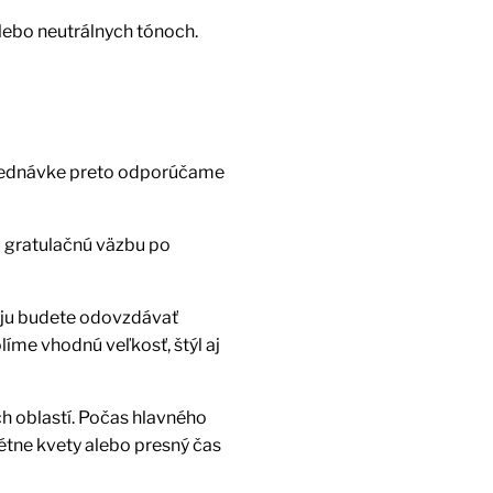
lebo neutrálnych tónoch.
 objednávke preto odporúčame
ú gratulačnú väzbu po
i ju budete odovzdávať
íme vhodnú veľkosť, štýl aj
ch oblastí. Počas hlavného
tne kvety alebo presný čas