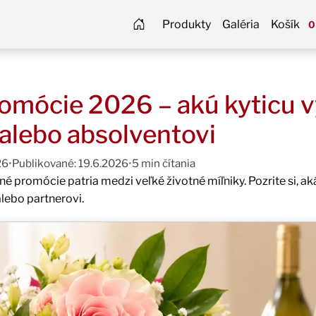
Produkty
Galéria
Košík
0
romócie 2026 – akú kyticu 
alebo absolventovi
26
•
Publikované: 19.6.2026
•
5 min čítania
né promócie patria medzi veľké životné míľniky. Pozrite si, ak
alebo partnerovi.