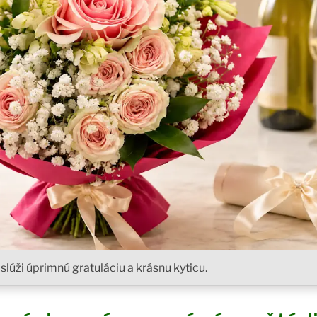
slúži úprimnú gratuláciu a krásnu kyticu.