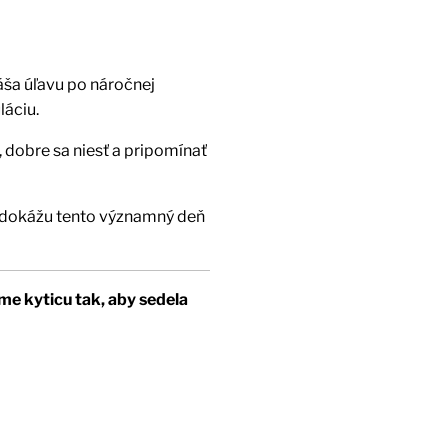
áša úľavu po náročnej
láciu.
 dobre sa niesť a pripomínať
ty dokážu tento významný deň
me kyticu tak, aby sedela