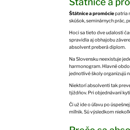
Štátnice a pr
Štátnice a promócie
patria
skúšok, seminárnych prác, pr
Hoci sa tieto dve udalosti č
spravidla aj obhajobu záver
absolvent preberá diplom.
Na Slovensku neexistuje jede
harmonogram. Hlavné obdobi
jednotlivé školy organizujú n
Niektorí absolventi tak prev
týždňov. Pri objednávaní kyti
Či už ide o úľavu po úspešne
míľnik. Sú výsledkom niekoľ