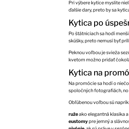
Pri výbere kytice myslite nie
ďalšie dary, preto by sa kyti
Kytica po úspeš
Po štátniciach sa hodí menši
skúšky, preto nemusí byť príl
Peknou voľbou je svieža sez
kvetom možno pridať čokolád
Kytica na promó
Na promócie sa hodí o niečo 
spoločných fotografiách, no 
Obľúbenou voľbou sú naprík
ruže
ako elegantná klasika a
eustomy
pre jemný a slávno
pivónie
, ak sú práve v sezóne