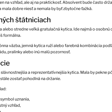
len na vzhľad, ale aj na praktickosť. Absolvent bude často drž
ca mala dobre niesť a nemala by byť zbytočne ťažká.
ných štátniciach
a alebo stredne veľká gratulačná kytica. Ide najmä o osobnú
iš formálna.
ónna väzba, jemná kytica ruží alebo farebná kombinácia podľ
u, pralinky alebo inú malú pozornosť.
cie
slávnostnejšia a reprezentatívnejšia kytica. Mala by pekne pô
stále zostať pohodlná na držanie.
lad:
 symbol uznania,
stný vzhľad,
,