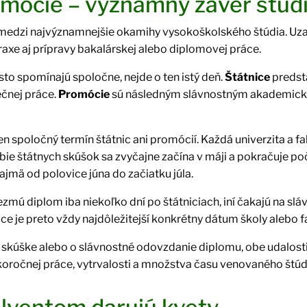
omócie – významný záver štúd
 medzi najvýznamnejšie okamihy vysokoškolského štúdia. Uz
axe aj prípravy bakalárskej alebo diplomovej práce.
asto spomínajú spoločne, nejde o ten istý deň.
Štátnice
predst
ečnej práce.
Promócie
sú následným slávnostným akademick
n spoločný termín štátnic ani promócií. Každá univerzita a fak
e štátnych skúšok sa zvyčajne začína v máji a pokračuje p
ajmä od polovice júna do začiatku júla.
ezmú diplom iba niekoľko dní po štátniciach, iní čakajú na sl
ce je preto vždy najdôležitejší konkrétny dátum školy alebo fa
j skúške alebo o slávnostné odovzdanie diplomu, obe udalosti
koročnej práce, vytrvalosti a množstva času venovaného štúd