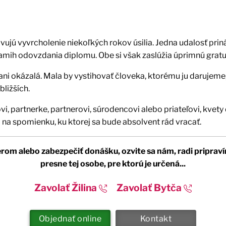
ujú vyvrcholenie niekoľkých rokov úsilia. Jedna udalosť prin
amih odovzdania diplomu. Obe si však zaslúžia úprimnú gratu
ni okázalá. Mala by vystihovať človeka, ktorému ju darujeme,
bližších.
ovi, partnerke, partnerovi, súrodencovi alebo priateľovi, kve
 na spomienku, ku ktorej sa bude absolvent rád vracať.
rom alebo zabezpečiť donášku, ozvite sa nám, radi pripraví
presne tej osobe, pre ktorú je určená...
Zavolať Žilina
Zavolať Bytča
Objednať online
Kontakt