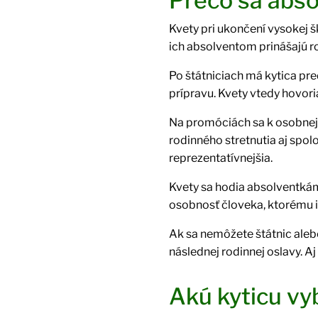
Prečo sa abso
Kvety pri ukončení vysokej š
ich absolventom prinášajú rodi
Po štátniciach má kytica pr
prípravu. Kvety vtedy hovoria
Na promóciách sa k osobnej g
rodinného stretnutia aj spol
reprezentatívnejšia.
Kvety sa hodia absolventkám 
osobnosť človeka, ktorému 
Ak sa nemôžete štátnic aleb
následnej rodinnej oslavy. A
Akú kyticu vy