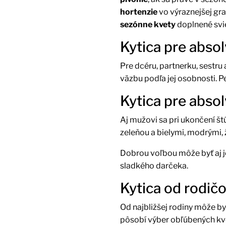
hortenzie
vo výraznejšej gra
sezónne kvety
doplnené svi
Kytica pre abso
Pre dcéru, partnerku, sestr
väzbu podľa jej osobnosti. P
Kytica pre abso
Aj mužovi sa pri ukončení š
zeleňou a bielymi, modrými,
Dobrou voľbou môže byť aj 
sladkého darčeka.
Kytica od rodič
Od najbližšej rodiny môže by
pôsobí výber obľúbených kve