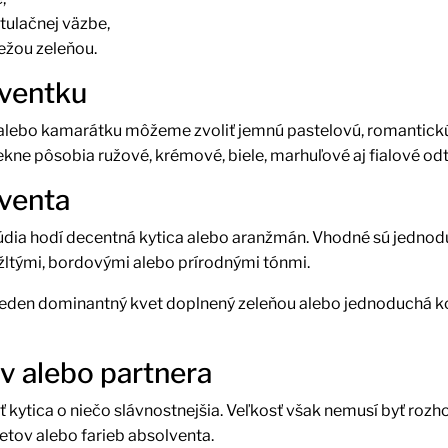
tulačnej väzbe,
ežou zeleňou.
lventku
u alebo kamarátku môžeme zvoliť jemnú pastelovú, romantickú
ekne pôsobia ružové, krémové, biele, marhuľové aj fialové odt
lventa
túdia hodí decentná kytica alebo aranžmán. Vhodné sú jednod
 žltými, bordovými alebo prírodnými tónmi.
jeden dominantný kvet doplnený zeleňou alebo jednoduchá k
ov alebo partnera
ť kytica o niečo slávnostnejšia. Veľkosť však nemusí byť roz
tov alebo farieb absolventa.