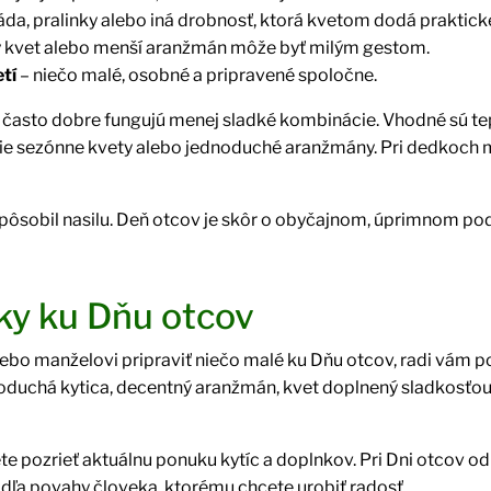
da, pralinky alebo iná drobnosť, ktorá kvetom dodá prakticke
ý kvet alebo menší aranžmán môže byť milým gestom.
tí
– niečo malé, osobné a pripravené spoločne.
 často dobre fungujú menej sladké kombinácie. Vhodné sú tepl
jšie sezónne kvety alebo jednoduché aranžmány. Pri dedkoch 
nepôsobil nasilu. Deň otcov je skôr o obyčajnom, úprimnom po
ky ku Dňu otcov
lebo manželovi pripraviť niečo malé ku Dňu otcov, radi vá
oduchá kytica, decentný aranžmán, kvet doplnený sladkosťou
te pozrieť aktuálnu ponuku kytíc a doplnkov. Pri Dni otcov 
dľa povahy človeka, ktorému chcete urobiť radosť.