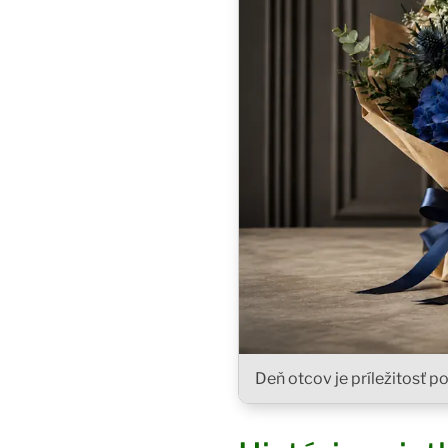
Deň otcov je príležitosť p