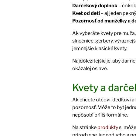
Darčekový doplnok
– čokolá
Kvet od detí
– aj jeden pekn
Pozornosť od manželky a de
Ak vyberáte kvety pre muža,
slnečnice, gerbery, výrazne
jemnejšie klasické kvety.
Najdôležitejšie je, aby dar 
okázalej oslave.
Kvety a darče
Ak chcete otcovi, dedkovi a
pozornosť. Môže to byť jedn
nepôsobí príliš formálne.
Na stránke
produkty
si môže
prirodzene, jednoducho a po