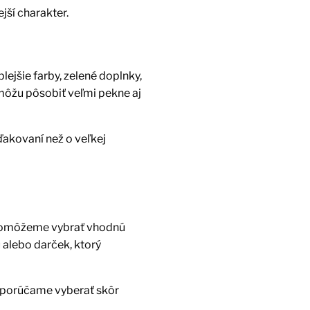
jší charakter.
ejšie farby, zelené doplnky,
môžu pôsobiť veľmi pekne aj
ďakovaní než o veľkej
m pomôžeme vybrať vhodnú
 alebo darček, ktorý
odporúčame vyberať skôr