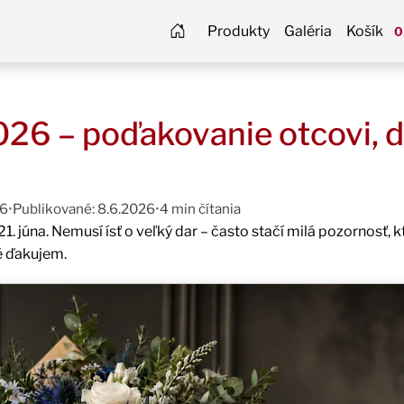
Produkty
Galéria
Košík
0
26 – poďakovanie otcovi, d
26
•
Publikované: 8.6.2026
•
4 min čítania
. júna. Nemusí ísť o veľký dar – často stačí milá pozornosť, 
é ďakujem.