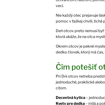
veci.
Nie každý otec prejavuje lá
pomoc v ťažkej chvíli, tichá
Deň otcov preto nemusí byť v
ktorá ukáže, že na otca myslí
Okrem otcov je pekné myslie
dedko človek, ktorý má čas, t
Čím potešiť o
Pri Dni otcov netreba predst
jednoduché, praktické alebo
citom.
Decentná kytica
– jednoduch
Kvety pre dedka
– milá a po