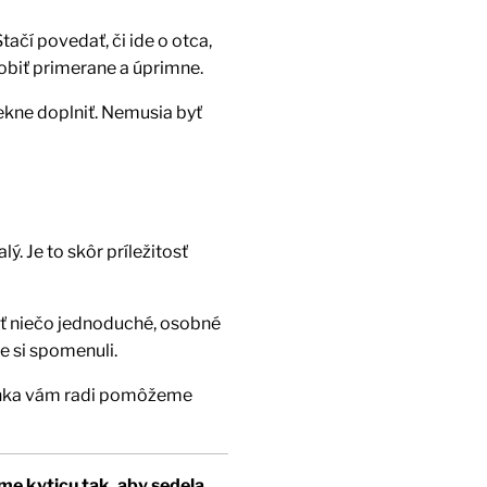
tačí povedať, či ide o otca,
obiť primerane a úprimne.
ekne doplniť. Nemusia byť
lý. Je to skôr príležitosť
šiť niečo jednoduché, osobné
e si spomenuli.
Janka vám radi pomôžeme
me kyticu tak, aby sedela