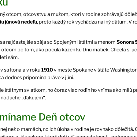
ku
ný otcom, otcovstvu a mužom, ktorí v rodine zohrávajú dôlež
tiu júnovú nedeľu
, preto každý rok vychádza na iný dátum. V 
sa najčastejšie spája so Spojenými štátmi a menom
Sonora 
tcom po tom, ako počula kázeň ku Dňu matiek. Chcela si ucti
eti sám.
v sa konala v roku
1910
v meste Spokane v štáte Washington. 
sa dodnes pripomína práve v júni.
e štátnym sviatkom, no čoraz viac rodín ho vníma ako milú pr
dnoduché „ďakujem“.
pomíname Deň otcov
ej než o mamách, no ich úloha v rodine je rovnako dôležitá.
kom aj človekom, ktorý deti učí samostatnosti, zodpovedno