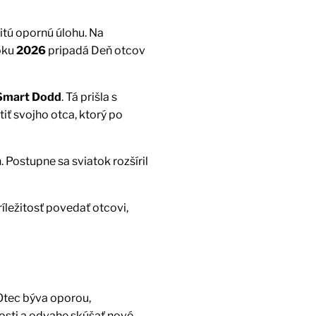
itú opornú úlohu. Na
roku
2026
pripadá Deň otcov
Smart Dodd
. Tá prišla s
ť svojho otca, ktorý po
Postupne sa sviatok rozšíril
íležitosť povedať otcovi,
 Otec býva oporou,
sti a odvahe skúšať nové