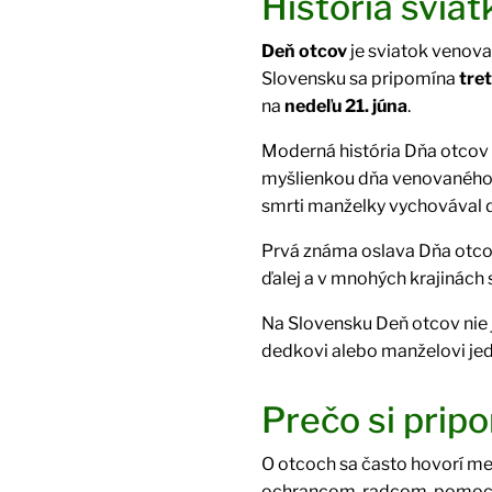
História sviat
Deň otcov
je sviatok venova
Slovensku sa pripomína
tre
na
nedeľu 21. júna
.
Moderná história Dňa otcov 
myšlienkou dňa venovaného o
smrti manželky vychovával d
Prvá známa oslava Dňa otco
ďalej a v mnohých krajinách 
Na Slovensku Deň otcov nie j
dedkovi alebo manželovi je
Prečo si pri
O otcoch sa často hovorí men
ochrancom, radcom, pomocní