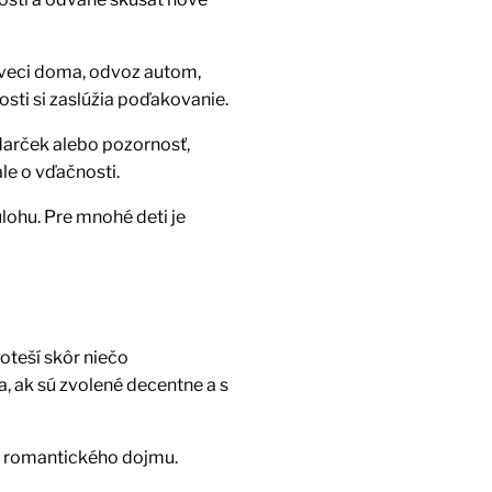
é veci doma, odvoz autom,
osti si zaslúžia poďakovanie.
 darček alebo pozornosť,
ale o vďačnosti.
úlohu. Pre mnohé deti je
oteší skôr niečo
, ak sú zvolené decentne a s
iš romantického dojmu.