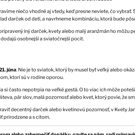
pravíme niečo vhodné aj vtedy, keď presne neviete, čo vybrať. S
lad darček od detí, a navrhneme kombináciu, ktorá bude pôs
 pripravený iný darček, kvety alebo malý aranžmán ho môžu p
dodajú osobnejší a sviatočnejší pocit.
21. júna
. Nie je to sviatok, ktorý by musel byť veľký alebo okáza
om, ktorí sú v rodine oporou.
a si často nepotrpia na veľké gestá. O to viac ich môže pote
števa, pár slov, malá pozornosť alebo kvet, ktorý povie, že sm
praviť decentný darček alebo kvetinovú pozornosť, v Kvety 
ť prirodzene a s citom.
rom alebo zabezpečiť donášku, ozvite sa nám, radi pripraví