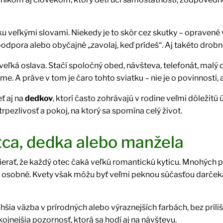
sku veľkými slovami. Niekedy je to skôr cez skutky – opraven
 podpora alebo obyčajné „zavolaj, keď prídeš“. Aj takéto drobn
eľká oslava. Stačí spoločný obed, návšteva, telefonát, malý
me. A práve v tom je čaro tohto sviatku – nie je o povinnosti, 
ť aj na
dedkov
, ktorí často zohrávajú v rodine veľmi dôležitú 
rpezlivosť a pokoj, na ktorý sa spomína celý život.
tca, dedka alebo manžela
ierať, že každý otec čaká veľkú romantickú kyticu. Mnohých p
 osobné. Kvety však môžu byť veľmi peknou súčasťou darčeka
šia väzba v prírodných alebo výraznejších farbách, bez príl
kojnejšia pozornosť, ktorá sa hodí aj na návštevu.