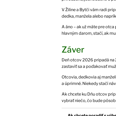
V Žiline a Bytči vám radi pri
dedka, manžela alebo naprík
A áno – ak už máte pre otca
hlavným darom, stačí, ak mu 
Záver
Deň otcov 2026 pripadá na
zastaviť sa a poďakovať muž
Otcovia, dedkovia aj manželi
a úprimné. Niekedy stačí náv
Ak chcete ku Dňu otcov pri
vybrať niečo, čo bude pôsobi
Ak chcete poradiť s výbe