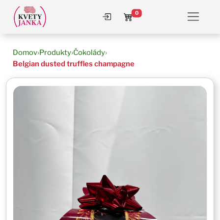
0
Prihlásiť sa
Košík
Domov
›
Produkty
›
Čokolády
›
Belgian dusted truffles champagne