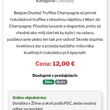
Kategória:
Čokolády
Belgian Dusted Truffles Champagne sú jemné
čokoládové truffles s lahodnou náplňou s Marc de
Champagne. Pôsobia luxusne a elegantne, preto sú
vhodné ako milý darček ku kytici, na oslavu,
poďakovanie alebo len tak pre radosť. Skvele doplnia
kvetinový dar a potešia každého milovníka
kvalitných čokoládových špecialít.
Cena:
12,00 €
Dostupné v predajniach:
Žilina
Bytča
Online objednávka:
Donáška v Žiline a okolí podľa PSČ, alebo osobný
odber na predajni.