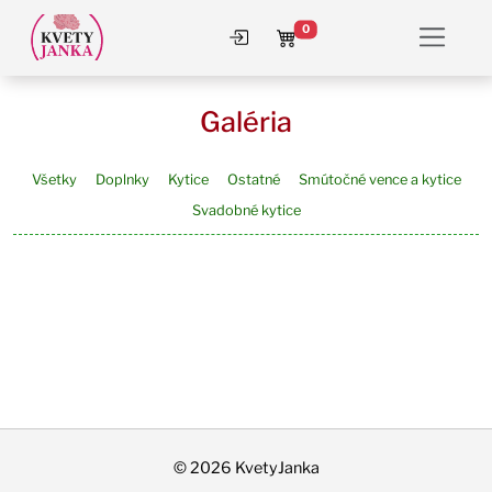
0
Prihlásiť sa
Košík
Galéria
Všetky
Doplnky
Kytice
Ostatné
Smútočné vence a kytice
Svadobné kytice
© 2026 KvetyJanka