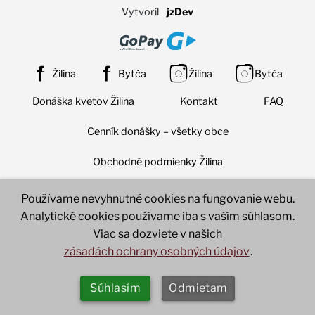
Vytvoril
jzDev
Žilina
Bytča
Žilina
Bytča
Donáška kvetov Žilina
Kontakt
FAQ
Cenník donášky – všetky obce
Obchodné podmienky Žilina
Obchodné podmienky Bytča
Nastavenia súborov cookie
Používame nevyhnutné cookies na fungovanie webu.
Analytické cookies používame iba s vaším súhlasom.
Ochrana osobných údajov (GDPR)
Viac sa dozviete v našich
zásadách ochrany osobných údajov
.
Reklamačný poriadok
Doručenie a platba
Odstúpenie od zmluvy
Zmeniť nastavenia cookies
Súhlasím
Odmietam