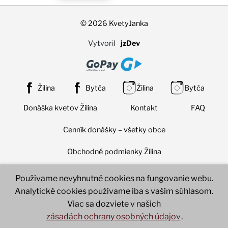
© 2026 KvetyJanka
Vytvoril
jzDev
Žilina
Bytča
Žilina
Bytča
Donáška kvetov Žilina
Kontakt
FAQ
Cenník donášky – všetky obce
Obchodné podmienky Žilina
Obchodné podmienky Bytča
Nastavenia súborov cookie
Používame nevyhnutné cookies na fungovanie webu.
Analytické cookies používame iba s vaším súhlasom.
Ochrana osobných údajov (GDPR)
Viac sa dozviete v našich
zásadách ochrany osobných údajov
.
Reklamačný poriadok
Doručenie a platba