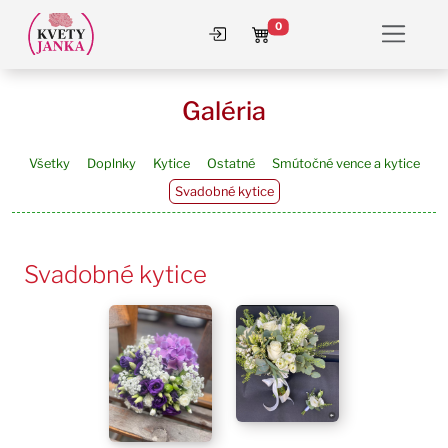
0
Prihlásiť sa
Košík
Galéria
Všetky
Doplnky
Kytice
Ostatné
Smútočné vence a kytice
Svadobné kytice
Svadobné kytice