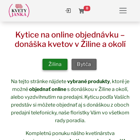
0
Prihlásiť sa
Košík
Kytice na online objednávku –
donáška kvetov v Žiline a okolí
Dostupnosť na predajni
Žilina
Bytča
Na tejto stránke nájdete
vybrané produkty
, ktoré je
možné
objednať online
s donáškou v Žiline a okolí,
alebo vyzdvihnutím na predajni. Kyticu podľa Vaších
predstáv si môžete objednať aj s donáškou z oboch
predajní telefonicky, naše floristky Vám vo všetkom
rady poradia.
Kompletnú ponuku nášho kvetinárstva