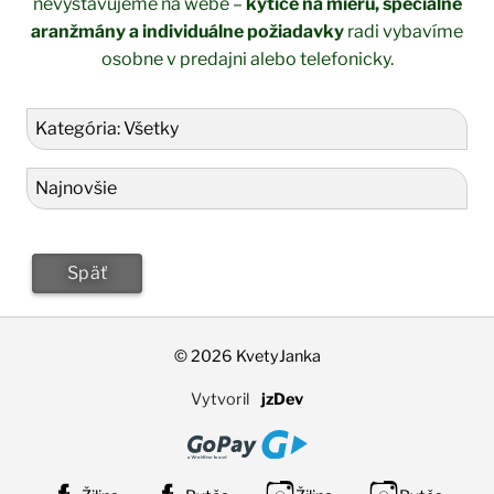
nevystavujeme na webe –
kytice na mieru, špeciálne
aranžmány a individuálne požiadavky
radi vybavíme
osobne v predajni alebo telefonicky.
Filter produktov
Kategória
Zoradenie
Dostupné produkty na online objed
Späť
© 2026 KvetyJanka
Vytvoril
jzDev